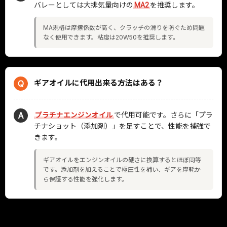
バレーとしては大排気量向けの
MA2
を推奨します。
MA規格は摩擦係数が高く、クラッチの滑りを防ぐため問題
なく使用できます。粘度は20W50を推奨します。
ギアオイルに代用出来る方法はある？
Q
A
プラチナエンジンオイル
で代用可能です。さらに「プラ
チナショット（添加剤）」を足すことで、性能を補強で
きます。
ギアオイルをエンジンオイルの硬さに換算するとほぼ同等
です。添加剤を加えることで極圧性を補い、ギアを摩耗か
ら保護する性能を強化します。