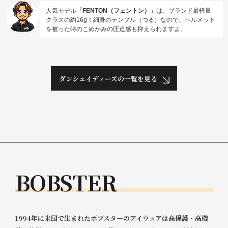
人気モデル
「FENTON（フェントン）」
は、ブランド最軽量
クラスの約16g！細身のテンプル（つる）なので、ヘルメット
を被った時のこめかみの圧迫感も抑えられますよ。
ダンシェイディーズの一覧を見る
B
O
B
S
T
E
R
1994年に米国で生まれたボブスターのアイウェアは高保護・高機