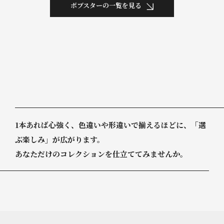
ボブスターの一覧を見る
1
本
あ
れ
ば
心
強
く
、
色
違
い
や
形
違
い
で
揃
え
る
ほ
ど
に
、
「
選
ぶ
楽
し
み
」
が
広
が
り
ま
す
。
あ
な
た
だ
け
の
コ
レ
ク
シ
ョ
ン
を
仕
立
て
て
み
ま
せ
ん
か
。