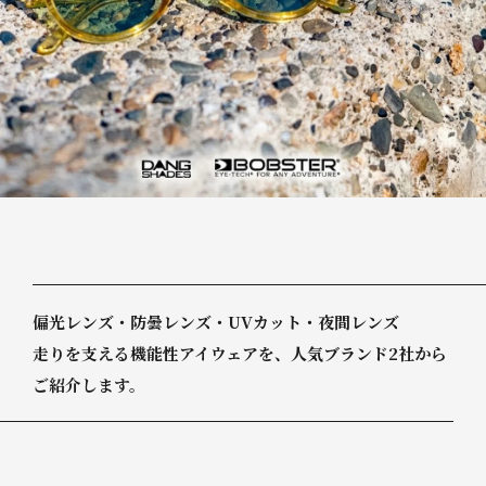
偏
光
レ
ン
ズ
・
防
曇
レ
ン
ズ
・
U
V
カ
ッ
ト
・
夜
間
レ
ン
ズ
走
り
を
支
え
る
機
能
性
ア
イ
ウ
ェ
ア
を
、
人
気
ブ
ラ
ン
ド
2
社
か
ら
ご
紹
介
し
ま
す
。