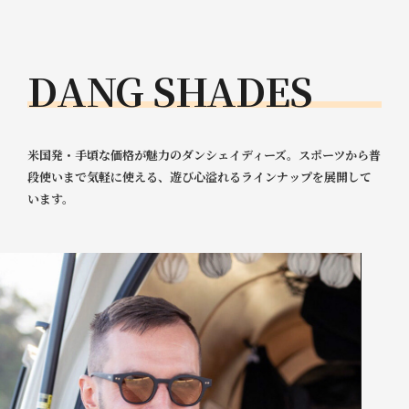
D
A
N
G
S
H
A
D
E
S
米国発・手頃な価格が魅力のダンシェイディーズ。スポーツから普
段使いまで気軽に使える、遊び心溢れるラインナップを展開して
います。